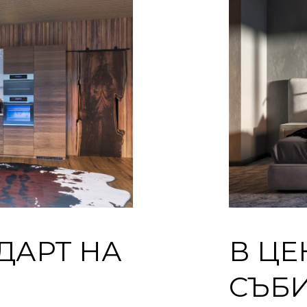
ДАРТ НА
В ЦЕ
СЪБ