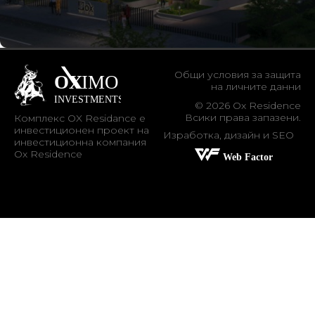
Общи условия за защита
на личните данни
© 2026 Ox Residence
Всики права запазени.
Комплекс OX Residance е
инвестиционен проект на
Изработка, дизайн и SEO
инвестиционна компания
Ox Residence