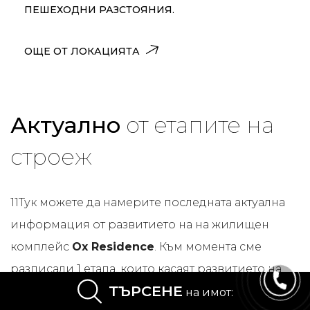
ПЕШЕХОДНИ РАЗСТОЯНИЯ.
ОЩЕ ОТ ЛОКАЦИЯТА
Актуално
от етапите на
строеж
11Тук можете да намерите последната актуална
информация от развитието на на жилищен
комплейс
Ox Residence
. Към момента сме
разписали 1 етапа, които касаят развитието на
ТЪРСЕНЕ
проекта и оставащите свободни за продажба
на имот: