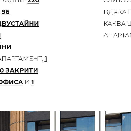
ОБОДНИ:
220
САЙТА 
О
96
ВДЯКА 
ДВУСТАЙНИ
КАКВА 
И
АПАРТАМ
ЙНИ
АПАРТАМЕНТ,
1
20 ЗАКРИТИ
 ОФИСА
И
1