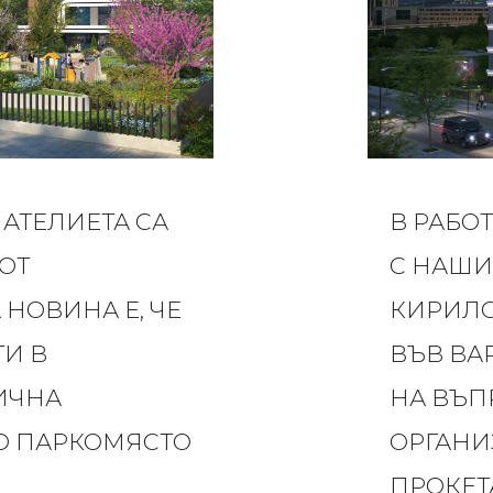
АТЕЛИЕТА СА
В РАБО
ОТ
С НАШИ
 НОВИНА Е, ЧЕ
КИРИЛО
И В
ВЪВ ВА
ЛИЧНА
НА ВЪП
О ПАРКОМЯСТО
ОРГАНИ
ПРОКЕТ