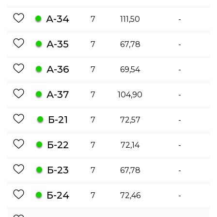
А-34
7
111,50
-
А-35
7
67,78
-
А-36
7
69,54
-
А-37
7
104,90
-
Б-21
7
72,57
-
Б-22
7
72,14
-
Б-23
7
67,78
-
Б-24
7
72,46
-