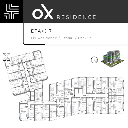
ЕТАЖ 7
Ox Residence
Етажи
Етаж 7