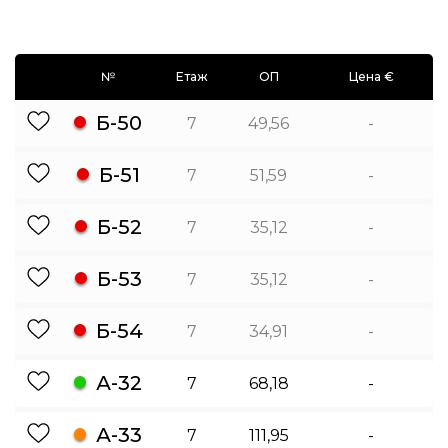
№
Етаж
ОП
Цена €
Б-50
7
49,56
-
Б-51
7
51,59
-
Б-52
7
35,12
-
Б-53
7
35,12
-
Б-54
7
34,91
-
А-32
7
68,18
-
А-33
7
111,95
-