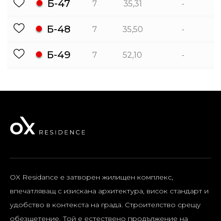
Б-47
7
35,31
-
Б-48
7
35,50
-
Б-49
7
52,10
-
OX Residance e затворен жилищен комплекс,
впечатляващ с изискана архитектура, висок стандарт и
удобство в контекста на града.
Строителство срещу
обезщетение.
Той е естествено продължение на